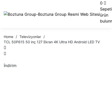
0
Sepet
ürün
bulun
Home
/
Televizyonlar
/
TCL 50P615 50 inç 127 Ekran 4K Ultra HD Android LED TV
İndirim