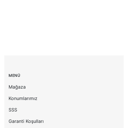
İndirim
Sepete Ekle
₺
45,800.00
₺
43,500.00
MENÜ
Mağaza
Konumlarımız
SSS
Garanti Koşulları