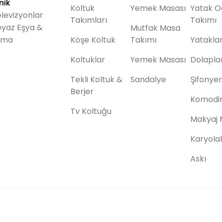
nik
Koltuk
Yemek Masası
Yatak O
levizyonlar
Takımları
Takımı
yaz Eşya &
Mutfak Masa
ima
Köşe Koltuk
Takımı
Yatakla
Koltuklar
Yemek Masası
Dolapla
Tekli Koltuk &
Sandalye
Şifonye
Berjer
Komodi
Tv Koltuğu
Makyaj 
Karyola
Askı