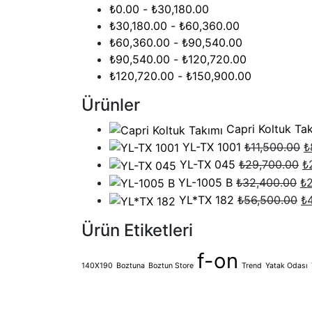
₺
0.00
-
₺
30,180.00
₺
30,180.00
-
₺
60,360.00
₺
60,360.00
-
₺
90,540.00
₺
90,540.00
-
₺
120,720.00
₺
120,720.00
-
₺
150,900.00
Ürünler
Capri Koltuk Ta
YL-TX 1001
₺
11,500.00
₺
YL-TX 045
₺
29,700.00
₺
YL-1005 B
₺
32,400.00
₺
YL*TX 182
₺
56,500.00
₺
Ürün Etiketleri
f-on
140X190
Boztuna
Boztun Store
Trend
Yatak Odası