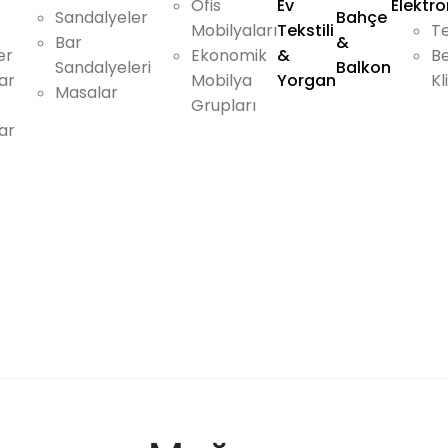
Ofis
Ev
Elektro
Sandalyeler
Bahçe
Mobilyaları
Tekstili
Te
Bar
&
er
Ekonomik
&
Be
Sandalyeleri
Balkon
ar
Mobilya
Yorgan
Kl
Masalar
Grupları
ar