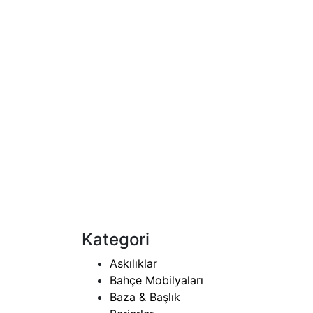
Sandalyeler
(3)
Televizyonlar
(8)
Yatak
(13)
Yatak Odaları
(7)
Kategori
Askılıklar
Bahçe Mobilyaları
Baza & Başlık