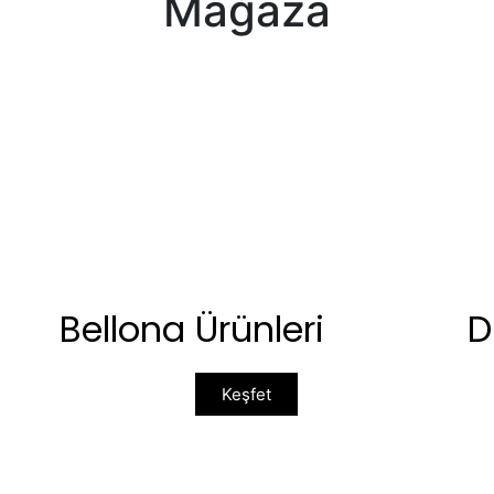
Mağaza
Bellona Ürünleri
D
Keşfet