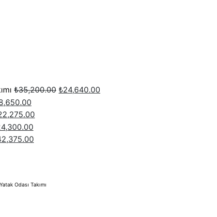
Yatak
Ç
D
BAMBOO
PEDLİ
YATAK
B
₺
10,000.00
–
kımı
₺
35,200.00
₺
24,640.00
₺
22,960.00
8,650.00
₺
2
Seçenekler
₺
1
22,275.00
Se
24,300.00
42,375.00
Devamını oku
De
Yatak
Y
Yatak Odası Takımı
Odaları
O