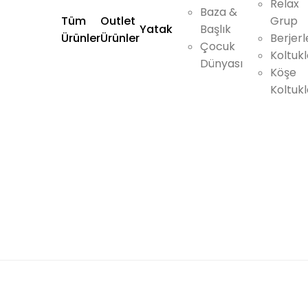
Relax
Baza &
Tüm
Outlet
Grup
Yatak
Başlık
Ürünler
Ürünler
Berjerl
Çocuk
Koltukl
Dünyası
Köşe
Koltukl