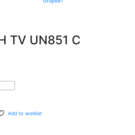
Grupları
H TV UN851 C
aki
t:
,100.00.
Add to wishlist