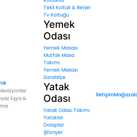
Koltuklar
Tekli Koltuk & Berjer
Tv Koltuğu
Yemek
Odası
Yemek Masası
Mutfak Masa
Takımı
Yemek Masası
Sandalye
nik
Yatak
levizyonlar
İletişim
Mağazala
Odası
yaz Eşya &
ima
Yatak Odası Takımı
Yataklar
Dolaplar
Şifonyer