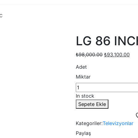
 C
LG 86 INC
Orijinal
Şu
₺
98,000.00
₺
93,100.00
fiyat:
and
Adet
₺98,000.00.
fiya
₺93
Miktar
In stock
Sepete Ekle
Kategoriler:
Televizyonlar
Paylaş