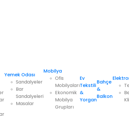
Mobilya
Yemek Odası
Ofis
Ev
Elektro
Sandalyeler
Bahçe
Mobilyaları
Tekstili
Te
Bar
&
er
Ekonomik
&
Be
Sandalyeleri
Balkon
ar
Mobilya
Yorgan
Kl
Masalar
Grupları
ar