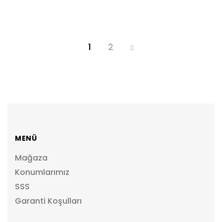
OFIS MOBILYALARI
İNDIRIM
UZAY 2300
OFIS MOBILYALARI
1
2
MENÜ
Mağaza
Konumlarımız
SSS
Garanti Koşulları