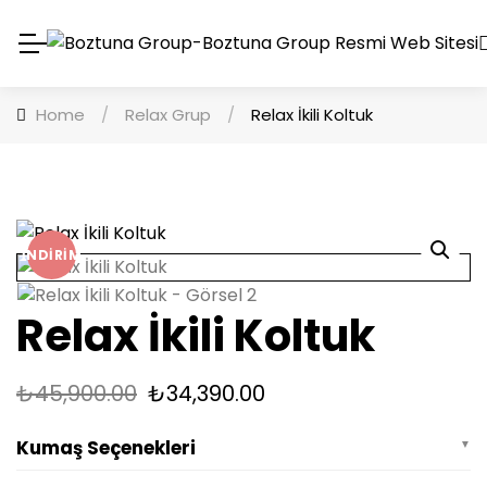
Home
/
Relax Grup
/
Relax İkili Koltuk
İNDIRIM
Relax İkili Koltuk
₺
45,900.00
₺
34,390.00
Kumaş Seçenekleri