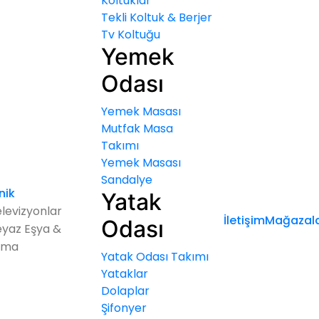
Koltuklar
Tekli Koltuk & Berjer
Tv Koltuğu
Yemek
Odası
Yemek Masası
Mutfak Masa
Takımı
Yemek Masası
Sandalye
nik
Yatak
levizyonlar
İletişim
Mağazala
Odası
yaz Eşya &
ima
Yatak Odası Takımı
Yataklar
Dolaplar
Şifonyer