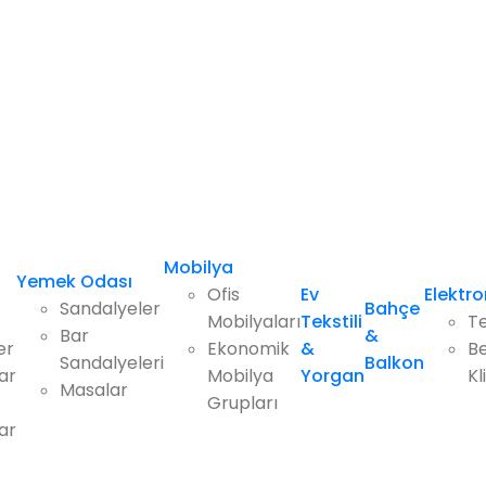
Mobilya
Yemek Odası
Ofis
Ev
Elektro
Sandalyeler
Bahçe
Mobilyaları
Tekstili
Te
Bar
&
er
Ekonomik
&
Be
Sandalyeleri
Balkon
ar
Mobilya
Yorgan
Kl
Masalar
Grupları
ar