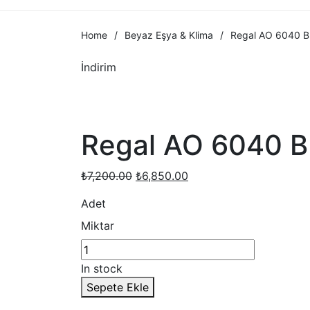
Home
/
Beyaz Eşya & Klima
/
Regal AO 6040 B 
İndirim
Regal AO 6040 B
Orijinal
Şu
₺
7,200.00
₺
6,850.00
fiyat:
andaki
Adet
₺7,200.00.
fiyat:
₺6,850.00.
Miktar
In stock
Sepete Ekle