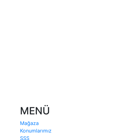
Sepete Ekle
₺
1,250.00
OUTLET BERJER
Outlet Ürünler
Sepete Ekle
₺
3,500.00
MENÜ
Mağaza
Konumlarımız
SSS