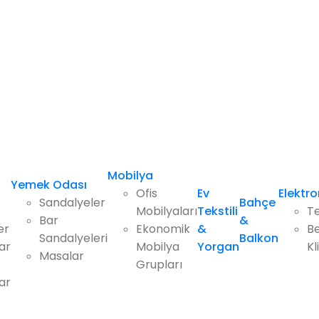
Mobilya
Yemek Odası
Ofis
Ev
Elektro
Sandalyeler
Bahçe
Mobilyaları
Tekstili
Te
Bar
&
er
Ekonomik
&
Be
Sandalyeleri
Balkon
ar
Mobilya
Yorgan
Kl
Masalar
Grupları
ar