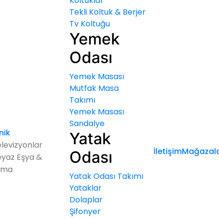
Koltuklar
Tekli Koltuk & Berjer
Tv Koltuğu
Yemek
Odası
Yemek Masası
Mutfak Masa
Takımı
Yemek Masası
Sandalye
nik
Yatak
levizyonlar
İletişim
Mağazala
Odası
yaz Eşya &
ima
Yatak Odası Takımı
Yataklar
Dolaplar
Şifonyer