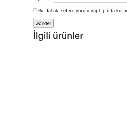
Bir dahaki sefere yorum yaptığımda kulla
İlgili ürünler
OUTLET BERJER
Outlet Ürünler
Sepete Ekle
₺
0.00
OUTLET KANEPE
Outlet Ürünler
Sepete Ekle