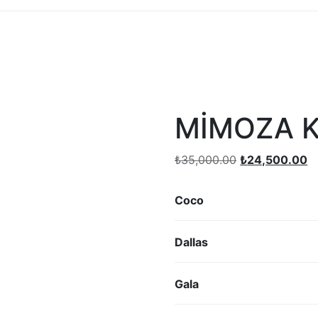
MİMOZA 
Orijinal
Ş
₺
35,000.00
₺
24,500.00
fiyat:
a
₺35,000.00.
fi
Coco
₺
Dallas
Gala