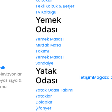
Koltuklar
Tekli Koltuk & Berjer
Tv Koltuğu
Yemek
Odası
Yemek Masası
Mutfak Masa
Takımı
Yemek Masası
Sandalye
nik
Yatak
levizyonlar
İletişim
Mağazala
Odası
yaz Eşya &
ima
Yatak Odası Takımı
Yataklar
Dolaplar
Şifonyer