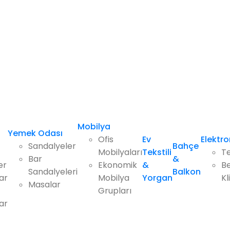
Mobilya
Yemek Odası
Ofis
Ev
Elektro
Sandalyeler
Bahçe
Mobilyaları
Tekstili
Te
Bar
&
er
Ekonomik
&
Be
Sandalyeleri
Balkon
ar
Mobilya
Yorgan
Kl
Masalar
Grupları
ar