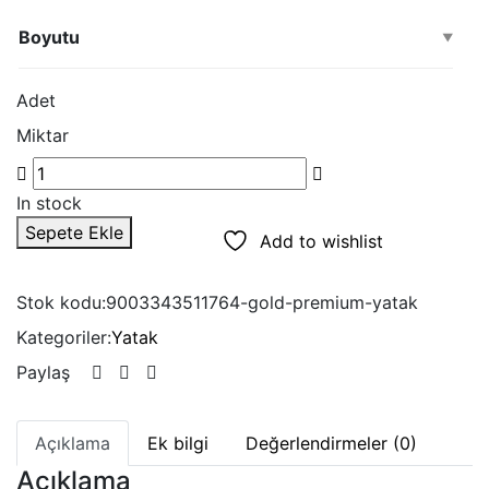
aralığı:
₺7,140.00
Boyutu
-
₺16,800.00
Adet
Miktar
In stock
Sepete Ekle
Add to wishlist
Stok kodu:
9003343511764-gold-premium-yatak
Kategoriler:
Yatak
Paylaş
Açıklama
Ek bilgi
Değerlendirmeler (0)
Açıklama