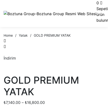
0
Sepet
ürün
bulun
Home
/
Yatak
/
GOLD PREMIUM YATAK
İndirim
GOLD PREMIUM
YATAK
Fiyat
₺
7,140.00
–
₺
16,800.00