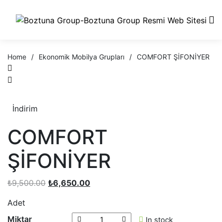
0
Home
/
Ekonomik Mobilya Grupları
/
COMFORT ŞİFONİYER
İndirim
COMFORT
ŞİFONİYER
₺
9,500.00
₺
6,650.00
Adet
Miktar
In stock