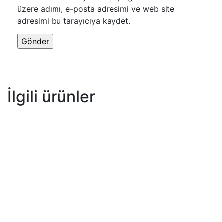
üzere adımı, e-posta adresimi ve web site
adresimi bu tarayıcıya kaydet.
İlgili ürünler
İndirim
COMFORT TV SEHPASI
Ekonomik Mobilya Grupları
₺
8,200.00
₺
5,740.00
İndirim
ALA TV SEHPASI
Ekonomik Mobilya Grupları
₺
16,200.00
₺
11,340.00
İndirim
COMFORT ÇALIŞMA MASASI