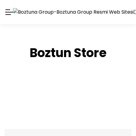
Boztun Store
₺
59,500.00
₺
41,650.00
İNDIRIM
Berlin Yatak Odası Takımı
YATAK ODALARI